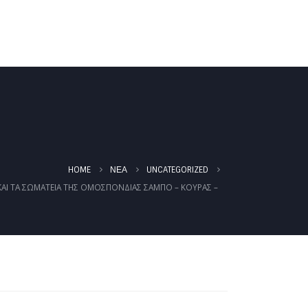
ΚΑΛΕΝΤΆΡΙ
ΈΓΓΡΑΦΑ
ΦΩΤΟΓΡΑΦΊΕΣ
HOME
ΝΈΑ
UNCATEGORIZED
ΑΙ ΤΑ ΣΩΜΑΤΕΊΑ ΤΗΣ ΟΜΟΣΠΟΝΔΊΑΣ ΣΆΜΠΟ – ΚΟΥΡΆΣ –