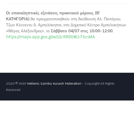
Οι επαναληπτικές εξετάσεις πρακτικού μέρους (В’
ΚΑΤΗΓΟΡΙΑ)
θα πραγματοποιηθούν στη διεύθυνση Αλ. Παπάγου,
Τζων Κέννεντυ &, Αμπελόκηποι, στο Δημοτικό Κέντρο Αμπελοκήπων
«Μέγας Αλέξανδρος», το
Σάββατο 04/07 στις 10:00-12:00
.
https://maps.app.goo.gl/wGQrRR8bW1iTbcd4A
2020 © HSKF
Hellenic Sambo Kurash Federation
- Copyright All Rights
Reserved