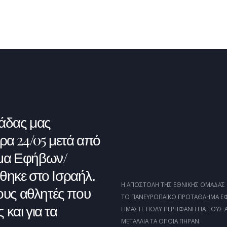
ΑΡΧΙΚΉ
ΟΜΟΣΠΟΝΔΊΑ
ΝΈΑ
άδας μας
ρα 24/05 μετά από
μα Εφήβων/
ηκε στο Ισραήλ.
Η ΑΠΟΣΤΟΛΉ ΤΗΣ ΕΘΝΙΚΉΣ ΟΜΆΔΑΣ 
ους αθλητές που
ΤΟ ΠΑΝΕΥΡΩΠΑΪΚΌ ΠΡΩΤΆΘΛΗΜΑ ΕΦ
και για τα
ΕΊΜΑΣΤΕ ΠΟΛΎ ΠΕΡΉΦΑΝΗ ΓΙΑ ΤΟΥΣ 
ΜΕΤΆΛΛΙΑ ΤΑ ΟΠΟΊΑ ΠΉΡΑΝ.