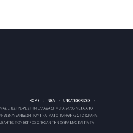
ΚΑΛΕΝΤΆΡΙ
ΈΓΓΡΑΦΑ
ΦΩΤΟΓΡΑΦΊΕΣ
HOME
ΝΈΑ
UNCATEGORIZED
ΜΑΣ ΕΠΈΣΤΡΕΨΕ ΣΤΗΝ ΕΛΛΆΔΑ ΣΉΜΕΡΑ 24/05 ΜΕΤΆ ΑΠΌ
ΉΒΩΝ/ΝΕΑΝΊΔΩΝ ΠΟΥ ΠΡΑΓΜΑΤΟΠΟΙΉΘΗΚΕ ΣΤΟ ΙΣΡΑΉΛ.
ΑΘΛΗΤΈΣ ΠΟΥ ΕΚΠΡΟΣΏΠΗΣΑΝ ΤΗΝ ΧΏΡΑ ΜΑΣ ΚΑΙ ΓΙΑ ΤΑ