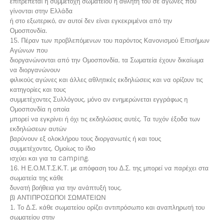
επιτρέπεται η συμμετοχή σωματείου ή αθλητή του σε αγώνες που
γίνονται στην Ελλάδα
ή στο εξωτερικό, αν αυτοί δεν είναι εγκεκριμένοι από την
Ομοσπονδία.
15. Πέραν των προβλεπόμενων του παρόντος Κανονισμού Επισήμων
Αγώνων που
διοργανώνονται από την Ομοσπονδία, τα Σωματεία έχουν δικαίωμα
να διοργανώνουν
φιλικούς αγώνες και άλλες αθλητικές εκδηλώσεις και να ορίζουν τις
κατηγορίες και τους
συμμετέχοντες Συλλόγους, μόνο αν ενημερώνεται εγγράφως η
Ομοσπονδία η οποία
μπορεί να εγκρίνει ή όχι τις εκδηλώσεις αυτές. Τα τυχόν έξοδα των
εκδηλώσεων αυτών
βαρύνουν εξ ολοκλήρου τους διοργανωτές ή και τους
συμμετέχοντες
.
Ομοίως το ίδιο
ισχύει και για τα camping.
16. Η Ε.Ο.Μ.Τ.Σ.Κ.Τ. με απόφαση του Δ.Σ. της μπορεί να παρέχει στα
σωματεία της κάθε
δυνατή βοήθεια για την ανάπτυξή τους.
β) ΑΝΤΙΠΡΟΣΩΠΟΙ ΣΩΜΑΤΕΙΩΝ
1. Το Δ.Σ. κάθε σωματείου ορίζει αντιπρόσωπο και αναπληρωτή του
σωματείου στην