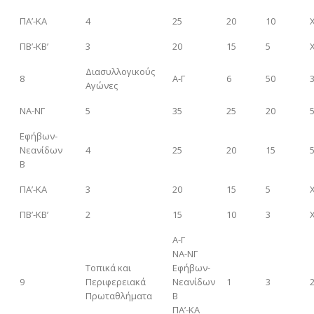
ΠΑ’-ΚΑ
4
25
20
10
ΠΒ’-ΚΒ’
3
20
15
5
Διασυλλογικούς
8
Α-Γ
6
50
Αγώνες
ΝΑ-ΝΓ
5
35
25
20
Εφήβων-
Νεανίδων
4
25
20
15
Β
ΠΑ’-ΚΑ
3
20
15
5
ΠΒ’-ΚΒ’
2
15
10
3
Α-Γ
ΝΑ-ΝΓ
Τοπικά και
Εφήβων-
9
Περιφερειακά
Νεανίδων
1
3
Πρωταθλήματα
Β
ΠΑ’-ΚΑ