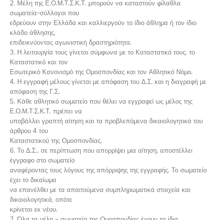
2. Μέλη της Ε.Ο.Μ.Τ.Σ.Κ.Τ. μπορούν να καταστούν φίλαθλα
σωματεία-σύλλογοι που
εδρεύουν στην Ελλάδα και καλλιεργούν το ίδιο άθλημα ή τον ίδιο
κλάδο άθλησης,
επιδεικνύοντας αγωνιστική δραστηριότητα.
3. Η λειτουργία τους γίνεται σύμφωνα με το Καταστατικό τους, το
Καταστατικό και τον
Εσωτερικό Κανονισμό της Ομοσπονδίας και τον Αθλητικό Νόμο.
4. Η εγγραφή μέλους γίνεται με απόφαση του Δ.Σ. και η διαγραφή με
απόφαση της Γ.Σ.
5. Κάθε αθλητικό σωματείο που θέλει να εγγραφεί ως μέλος της
Ε.Ο.Μ.Τ.Σ.Κ.Τ. πρέπει να
υποβάλλει γραπτή αίτηση και τα προβλεπόμενα δικαιολογητικά του
άρθρου 4 του
Καταστατικού της Ομοσπονδίας.
6. Το Δ.Σ., σε περίπτωση που απορρίψει μια αίτηση, αποστέλλει
έγγραφο στο σωματείο
αναφέροντας τους λόγους της απόρριψης της εγγραφής. Το σωματείο
έχει το δικαίωμα
να επανέλθει με τα απαιτούμενα συμπληρωματικά στοιχεία και
δικαιολογητικά, οπότε
κρίνεται εκ νέου.
7. Όλα τα μέλη – σωματεία της Ομοσπονδίας έχουν τα ίδια