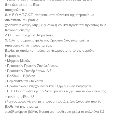
δικαιώματα και τις ίδιες
υποχρεώσεις.
8. Η Ε.Ο.Μ.Τ.Σ.Κ.Τ. επιτρέπει στα αθλητικά της σωματεία να
συνάπτουν συμβάσεις
χορηγίας ή διαφήμισης με φυσικά ή νομικά πρόσωπα τηρώντας τους
Κανονισμούς της
Δ.Ο.Ε. και τη σχετική Νομοθεσία.
9.
Όλα τα σωματεία-μέλη της Ομοσπονδίας είναι πρέπει
υποχρεωτικά να τηρούν τα εξής
βιβλία, τα οποία και πρέπει να θεωρούνται από την αρμόδια
Νομαρχία:
•
Μητρώο Μελών.
•
Πρακτικών Γενικών Συνελεύσεων.
•
Πρακτικών Συνεδριάσεων Δ.Σ.
•
Εσόδων – Εξόδων.
•
Περιουσιακών Στοιχείων.
•
Πρωτόκολλο Εισερχομένων και Εξερχόμενων εγγράφων
.
10. Η Ομοσπονδία έχει το δικαίωμα να ελέγχει εάν τα σωματεία της
τηρούν τα βιβλία. Ο
έλεγχος αυτός γίνεται με απόφαση του Δ.Σ. Στο Σωματείο που θα
βρεθεί να μην τηρεί τα
προβλεπόμενα βιβλία, δίνεται μια προθεσμία μέχρι το πολύ ένα (1)