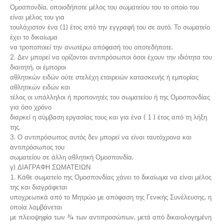
Ομοσπονδία, οποιοδήποτε μέλος του σωματείου του το οποίο του
είναι μέλος του για
τουλάχιστον ένα (1) έτος από την εγγραφή του σε αυτό. Το σωματείο
έχει το δικαίωμα
να τροποποιεί την ανωτέρω απόφασή του οποτεδήποτε.
2. Δεν μπορεί να ορίζονται αντιπρόσωποι όσοι έχουν την ιδιότητα του
διαιτητή, οι έμποροι
αθλητικών ειδών ούτε στελέχη εταιρειών κατασκευής ή εμπορίας
αθλητικών ειδών και
τέλος οι υπάλληλοι ή προπονητές του σωματείου ή της Ομοσπονδίας
για όσο χρόνο
διαρκεί η σύμβαση εργασίας τους και για ένα ( 1 ) έτος από τη λήξη
της.
3. Ο αντιπρόσωπος αυτός δεν μπορεί να είναι ταυτόχρονα και
αντιπρόσωπος του
σωματείου σε άλλη αθλητική Ομοσπονδία.
γ) ΔΙΑΓΡΑΦΗ ΣΩΜΑΤΕΙΩΝ
1. Κάθε σωματείο της Ομοσπονδίας χάνει το δικαίωμα να είναι μέλος
της και διαγράφεται
υποχρεωτικά από το Μητρώο με απόφαση της Γενικής Συνέλευσης, η
οποία λαμβάνεται
με πλειοψηφία των ¾ των αντιπροσώπων, μετά από δικαιολογημένη