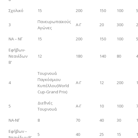
Σχολικό
15
200
150
100
Πανευρωπαϊκούς
3
Α-Γ
20
300
Αγώνες
ΝΑ – ΝΓ
15
200
150
100
Εφήβων-
Νεανίδων
12
180
140
80
Β’
Τουρνουά
Παγκόσμιου
4
Α-Γ
12
200
Κυπέλλου(World
Cup-Grand Prix)
Διεθνές
5
Α-Γ
10
100
Τουρνουά
ΝΑ-ΝΓ
8
70
40
30
Εφήβων –
5
40
25
15
Νεανίδων Β’