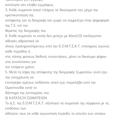
απολογία εάν κληθεί εγγράφως.
3. Κάθε σωματείο ασκεί πλήρως τα δικαιώματα του, μέχρι την
οριστικοποίηση της
απόφασης για τη διαγραφή του χωρίς να συμμετέχει στην ψηφοφορία
της Γ.Σ. επί του
θέματος της διαγραφής του.
4. Κάθε σωματείο το οποίο δεν μετέχει με δέκα(10) τουλάχιστον
αθλητές αθροιστικά σε
όλους προκηρυσσόμενους από την Ε.Ο.Μ.Τ.Σ.Κ.Τ. επίσημους αγώνες
κάθε περιόδου ή
στις πάσης φύσεως διεθνείς συναντήσεις, χάνει το δικαίωμα ψήφου
στις συνελεύσεις για
τον επόμενο χρόνο.
5. Μετά τη λήψη της απόφασης της διαγραφής Σωματείου, αυτό έχει
την υποχρέωση να
επιστρέψει αμέσως οτιδήποτε υλικό έχει παραλάβει από την
Ομοσπονδία κατά το
διάστημα της λειτουργίας του.
δ) ΚΑΤΑΤΑΞΗ ΣΩΜΑΤΕΙΩΝ
Το Δ.Σ. της Ε.Ο.Μ.Τ.Σ.Κ.Τ. αξιολογεί τα σωματεία της σύμφωνα με τις
επιδόσεις των
αθλητών τους σε κάθε αγωνιστική περίοδο, το σύνολο των οποίων