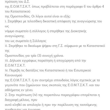
πρόταση του Δ.Σ.
της Ε.Ο.Μ.Τ.Σ.Κ.Τ. όπως προβλέπεται στη παράγραφο 6 του άρθρο 4
του Καταστατικού
της Ομοσπονδίας. Οι λόγοι αυτοί είναι οι εξής:
i. Στερήθηκε με τελεσίδικη δικαστική απόφαση της αναγνώρισης του
ως
νόμιμο σωματείο ή σύλλογος ή στερήθηκε της Διοικητικής
αναγνώρισης
του ως σωματείο ή Σύλλογος
ii. Στερήθηκε το δικαίωμα ψήφου στη Γ.Σ. σύμφωνα με το Καταστατικό
της
Ομοσπονδίας για τρία (3) συνεχή χρόνια.
iii. Δήλωσε εγγράφως παραίτηση ή αποχώρηση από την
Ε.Ο.Μ.Τ.Σ.Κ.Τ.
iv. Παρέβη τις διατάξεις του Καταστατικού ή του Εσωτερικού
Κανονισμού
της Ε.Ο.Μ.Τ.Σ.Κ.Τ. ή αν συντρέχει σπουδαίος λόγος σχετικός με τα
γεγονότα που ζημιώνουν τους σκοπούς της Ε.Ο.Μ.Τ.Σ.Κ.Τ. και του
αθλήματος εν γένει.
2. Στην περίπτωση (iv) της παραπάνω παραγράφου επιτρέπεται η
διαγραφή μέλους, πριν
αυτό κληθεί σε απολογία ή πριν την παρέλευση της τασσόμενης
προθεσμίας για έγγραφη