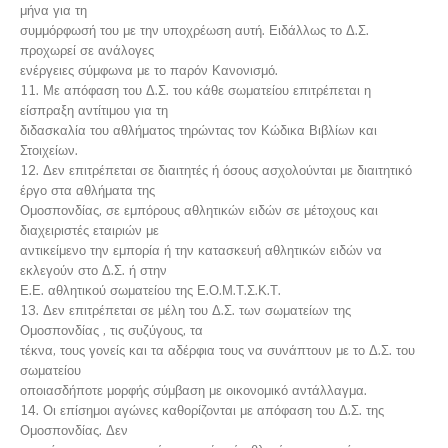
μήνα για τη
συμμόρφωσή του με την υποχρέωση αυτή. Ειδάλλως το Δ.Σ.
προχωρεί σε ανάλογες
ενέργειες σύμφωνα με το παρόν Κανονισμό.
11. Με απόφαση του Δ.Σ. του κάθε σωματείου επιτρέπεται η
είσπραξη αντίτιμου για τη
διδασκαλία του αθλήματος τηρώντας τον Κώδικα Βιβλίων και
Στοιχείων.
12. Δεν επιτρέπεται σε διαιτητές ή όσους ασχολούνται με διαιτητικό
έργο στα αθλήματα της
Ομοσπονδίας, σε εμπόρους αθλητικών ειδών σε μέτοχους και
διαχειριστές εταιριών με
αντικείμενο την εμπορία ή την κατασκευή αθλητικών ειδών να
εκλεγούν στο Δ.Σ. ή στην
Ε.Ε. αθλητικού σωματείου της Ε.Ο.Μ.Τ.Σ.Κ.Τ.
13.
Δεν επιτρέπεται σε μέλη του Δ.Σ. των σωματείων της
Ομοσπονδίας , τις συζύγους, τα
τέκνα, τους γονείς και τα αδέρφια τους να συνάπτουν με το Δ.Σ. του
σωματείου
οποιασδήποτε μορφής σύμβαση με οικονομικό αντάλλαγμα
.
14. Οι επίσημοι αγώνες καθορίζονται με απόφαση του Δ.Σ. της
Ομοσπονδίας. Δεν