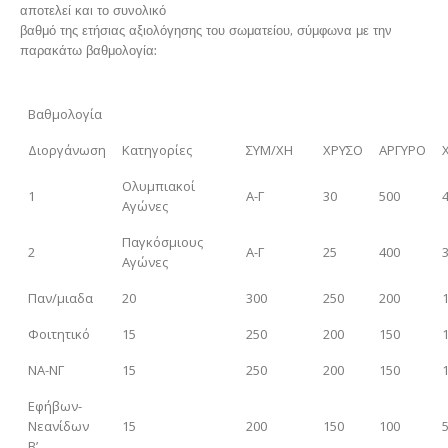
αποτελεί και το συνολικό
βαθμό της ετήσιας αξιολόγησης του σωματείου, σύμφωνα με την
παρακάτω βαθμολογία:
Βαθμολογία
Διοργάνωση
Κατηγορίες
ΣΥΜ/ΧΗ
ΧΡΥΣΟ
ΑΡΓΥΡΟ
Ολυμπιακοί
1
Α-Γ
30
500
Αγώνες
Παγκόσμιους
2
Α-Γ
25
400
Αγώνες
Παν/μιαδα
20
300
250
200
Φοιτητικό
15
250
200
150
ΝΑ-ΝΓ
15
250
200
150
Εφήβων-
Νεανίδων
15
200
150
100
Β’