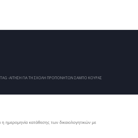
ΚΑΛΕΝΤΆΡΙ
ΈΓΓΡΑΦΑ
ΦΩΤΟΓΡΑΦΊΕΣ
TAG -
ΑΊΤΗΣΗ ΓΙΑ ΤΗ ΣΧΟΛΉ ΠΡΟΠΟΝΗΤΏΝ ΣΆΜΠΟ ΚΟΥΡΆΣ
η ημερομηνία κατάθεσης των δικαιολογητικών με