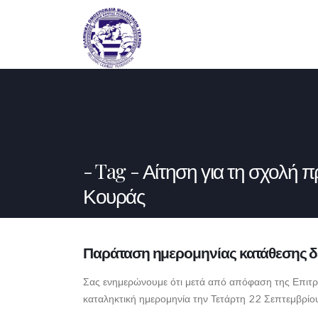
Tag - Αίτηση για τη σχολή
Κουράς
Παράταση ημερομηνίας κατάθεσης δ
Σας ενημερώνουμε ότι μετά από απόφαση της Επιτρ
καταληκτική ημερομηνία την Τετάρτη 22 Σεπτεμβρίου.