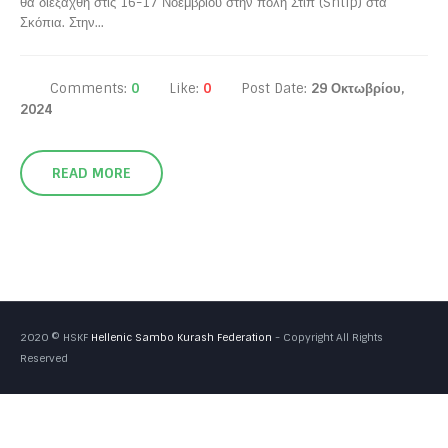
θα διεξαχθή στις 16-17 Νοεμβρίου στην πόλη Στιπ (Shtip) στα
Σκόπια. Στην...
Comments:
0
Like:
0
Post Date:
29 Οκτωβρίου,
2024
READ MORE
2020 © HSKF
Hellenic Sambo Kurash Federation
- Copyright All Rights
Reserved