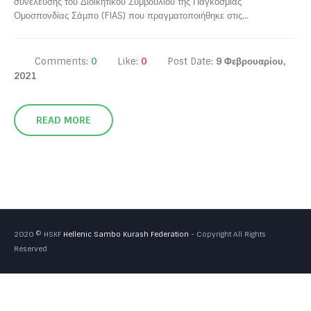
συνέλευσης του Διοικητικού Συμβουλίου της Παγκόσμιας
Ομοσπονδίας Σάμπο (FIAS) που πραγματοποιήθηκε στις...
Comments:
0
Like:
0
Post Date:
9 Φεβρουαρίου,
2021
READ MORE
2020 © HSKF
Hellenic Sambo Kurash Federation
- Copyright All Rights
Reserved