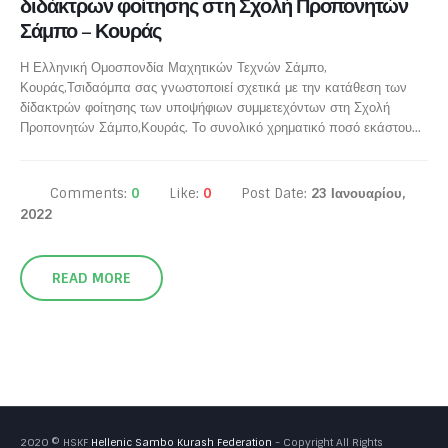
διδάκτρων φοίτησης στη Σχολή Προπονητών
Σάμπο – Κουράς
Η Ελληνική Ομοσπονδία Μαχητικών Τεχνών Σάμπο,
Κουράς,Τσιδαόμπα σας γνωστοποιεί σχετικά με την κατάθεση των
δίδακτρών φοίτησης των υποψήφιων συμμετεχόντων στη Σχολή
Προπονητών Σάμπο,Κουράς. Το συνολικό χρηματικό ποσό εκάστου...
Comments:
0
Like:
0
Post Date:
23 Ιανουαρίου,
2022
READ MORE
2020 © HSKF
Hellenic Sambo Kurash Federation
- Copyright All Rights