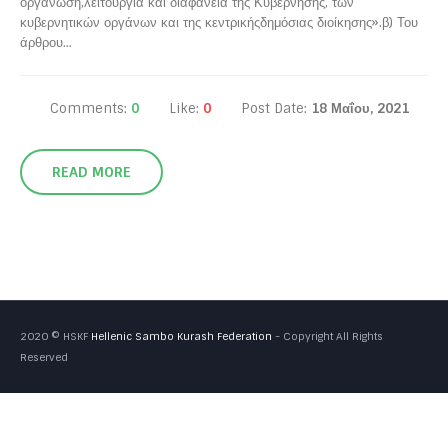
οργάνωση,λειτουργία και διαφάνεια της Κυβέρνησης, των
κυβερνητικών οργάνων και της κεντρικήςδημόσιας διοίκησης».β) Του
άρθρου...
Comments:
0
Like:
0
Post Date:
18 Μαΐου, 2021
READ MORE
2020 © HSKF
Hellenic Sambo Kurash Federation
- Copyright All Rights
Reserved