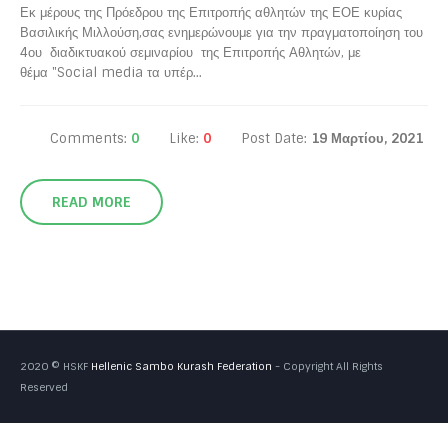
Εκ μέρους της Πρόεδρου της Επιτροπής αθλητών της ΕΟΕ κυρίας
Βασιλικής Μιλλούση,σας ενημερώνουμε για την πραγματοποίηση του
4ου διαδικτυακού σεμιναρίου της Επιτροπής Αθλητών, με
θέμα "Social media τα υπέρ...
Comments:
0
Like:
0
Post Date:
19 Μαρτίου, 2021
READ MORE
2020 © HSKF
Hellenic Sambo Kurash Federation
- Copyright All Rights
Reserved