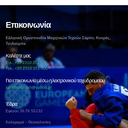
Επικοινωνία
Ελληνική Ομοσπονδία Μαχητικών Τεχνών Σάμπο, Κουράς,
Τσιδαόμπα
Καλέστε μας
Τηλ.: +30 2310 251 575
Fax.: +30 2310 251 300
Για επικοινωνία μέσω ηλεκτρονικού ταχυδρομείου
sambokurash@yahoo.gr
Έδρα
Εφέσου 36,ΤΚ 55132
Καλαμαριά - Θεσσαλονίκη